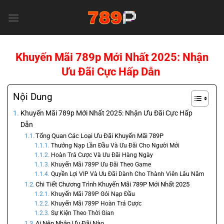
Chuyển
đến
nội
dung
Khuyến Mãi 789p Mới Nhất 2025: Nhận
Ưu Đãi Cực Hấp Dẫn
Nội Dung
Khuyến Mãi 789p Mới Nhất 2025: Nhận Ưu Đãi Cực Hấp
Dẫn
Tổng Quan Các Loại Ưu Đãi Khuyến Mãi 789P
Thưởng Nạp Lần Đầu Và Ưu Đãi Cho Người Mới
Hoàn Trả Cược Và Ưu Đãi Hàng Ngày
Khuyến Mãi 789P Ưu Đãi Theo Game
Quyền Lợi VIP Và Ưu Đãi Dành Cho Thành Viên Lâu Năm
Chi Tiết Chương Trình Khuyến Mãi 789P Mới Nhất 2025
Khuyến Mãi 789P Gói Nạp Đầu
Khuyến Mãi 789P Hoàn Trả Cược
Sự Kiện Theo Thời Gian
Ai Nên Nhận Ưu Đãi Nào