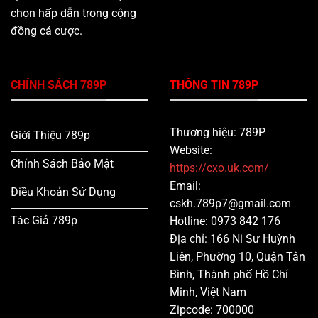
chọn hấp dẫn trong cộng
đồng cá cược.
CHÍNH SÁCH 789P
THÔNG TIN 789P
Thương hiệu: 789P
Giới Thiệu 789p
Website:
Chính Sách Bảo Mật
https://cxo.uk.com/
Email:
Điều Khoản Sử Dụng
cskh.789p7@gmail.com
Tác Giả 789p
Hotline: 0973 842 176
Địa chỉ: 166 Ni Sư Huỳnh
Liên, Phường 10, Quận Tân
Bình, Thành phố Hồ Chí
Minh, Việt Nam
Zipcode: 700000