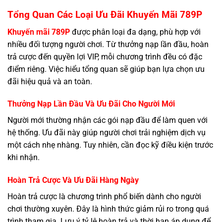
Tổng Quan Các Loại Ưu Đãi Khuyến Mãi 789P
Khuyến mãi 789P
được phân loại đa dạng, phù hợp với
nhiều đối tượng người chơi. Từ thưởng nạp lần đầu, hoàn
trả cược đến quyền lợi VIP, mỗi chương trình đều có đặc
điểm riêng. Việc hiểu tổng quan sẽ giúp bạn lựa chọn ưu
đãi hiệu quả và an toàn.
Thưởng Nạp Lần Đầu Và Ưu Đãi Cho Người Mới
Người mới thường nhận các gói nạp đầu để làm quen với
hệ thống. Ưu đãi này giúp người chơi trải nghiệm dịch vụ
một cách nhẹ nhàng. Tuy nhiên, cần đọc kỹ điều kiện trước
khi nhận.
Hoàn Trả Cược Và Ưu Đãi Hàng Ngày
Hoàn trả cược là chương trình phổ biến dành cho người
chơi thường xuyên. Đây là hình thức giảm rủi ro trong quá
trình tham gia. Lưu ý tỷ lệ hoàn trả và thời hạn áp dụng để