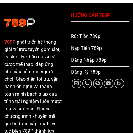
HƯỚNG DẪN 789P
Rút Tiền 789p
789P
phát triển hệ thống
Nạp Tiền 789p
giải trí trực tuyến gồm slot,
casino live, bắn cá và cá
Đăng Nhập 789p
cược thể thao, đáp ứng
nhu cầu của mọi người
Đăng Ký 789p
chơi. Giao diện tối ưu, vận
hành ổn định và thanh
toán minh bạch giúp quá
trình trải nghiệm luôn mượt
mà và an toàn. Nhiều
chương trình khuyến mãi
giá trị được cập nhật liên
tục biến 789P thành lựa