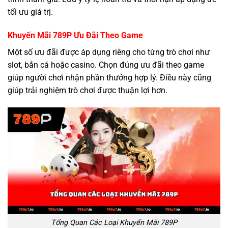
tối ưu giá trị.
Khuyến Mãi 789P Ưu Đãi Theo Game
Một số ưu đãi được áp dụng riêng cho từng trò chơi như
slot, bắn cá hoặc casino. Chọn đúng ưu đãi theo game
giúp người chơi nhận phần thưởng hợp lý. Điều này cũng
giúp trải nghiệm trò chơi được thuận lợi hơn.
Tổng Quan Các Loại Khuyến Mãi 789P