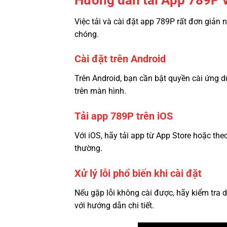
Việc tải và cài đặt app 789P rất đơn giản
chóng.
Cài đặt trên Android
Trên Android, bạn cần bật quyền cài ứng d
trên màn hình.
Tải app 789P trên iOS
Với iOS, hãy tải app từ App Store hoặc the
thường.
Xử lý lỗi phổ biến khi cài đặt
Nếu gặp lỗi không cài được, hãy kiểm tra d
với hướng dẫn chi tiết.