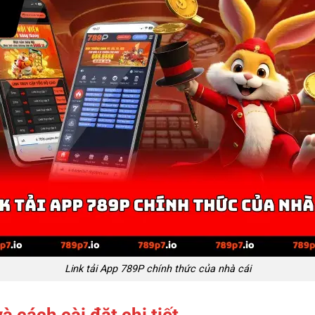
Link tải App 789P chính thức của nhà cái
 cách cài đặt chi tiết