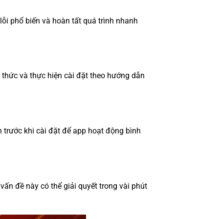
lỗi phổ biến và hoàn tất quá trình nhanh
h thức và thực hiện cài đặt theo hướng dẫn
h trước khi cài đặt để app hoạt động bình
vấn đề này có thể giải quyết trong vài phút