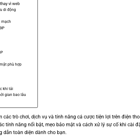
thay vì web
u di động
ền mạch
89P
9P
 mật phù hợp
 khi tải
ời gian bao lâu
ác trò chơi, dịch vụ và tính năng cá cược tiện lợi trên điện th
các tính năng nổi bật, mẹo bảo mật và cách xử lý sự cố khi cài
g dẫn toàn diện dành cho bạn.