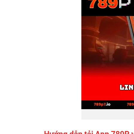
Hướng dẫn tải App 789P và