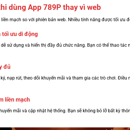
khi dùng App 789P thay vì web
 liền mạch so với phiên bản web. Nhiều tính năng được tối ưu đ
 tối ưu di động
n, dễ sử dụng và hiển thị đầy đủ chức năng. Bạn có thể thao tác
y đủ
ý, nạp rút, theo dõi khuyến mãi và tham gia các trò chơi. Điều
ệm liền mạch
khuyến mãi và cập nhật hệ thống. Bạn sẽ không bỏ lỡ bất kỳ thôn