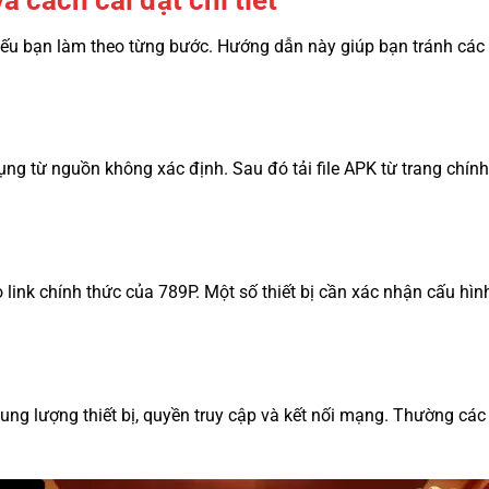
 nếu bạn làm theo từng bước. Hướng dẫn này giúp bạn tránh các 
ụng từ nguồn không xác định. Sau đó tải file APK từ trang chín
o link chính thức của 789P. Một số thiết bị cần xác nhận cấu hìn
ung lượng thiết bị, quyền truy cập và kết nối mạng. Thường các 