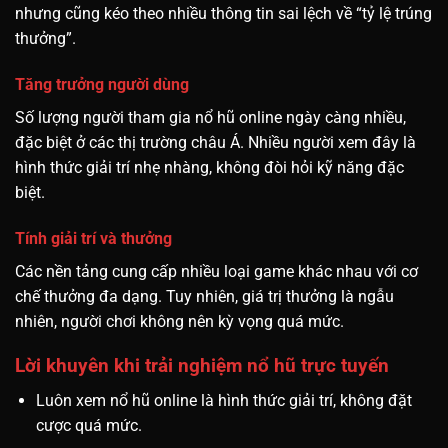
nhưng cũng kéo theo nhiều thông tin sai lệch về “tỷ lệ trúng
thưởng”.
Tăng trưởng người dùng
Số lượng người tham gia nổ hũ online ngày càng nhiều,
đặc biệt ở các thị trường châu Á. Nhiều người xem đây là
hình thức giải trí nhẹ nhàng, không đòi hỏi kỹ năng đặc
biệt.
Tính giải trí và thưởng
Các nền tảng cung cấp nhiều loại game khác nhau với cơ
chế thưởng đa dạng. Tuy nhiên, giá trị thưởng là ngẫu
nhiên, người chơi không nên kỳ vọng quá mức.
Lời khuyên khi trải nghiệm nổ hũ trực tuyến
Luôn xem nổ hũ online là hình thức giải trí, không đặt
cược quá mức.