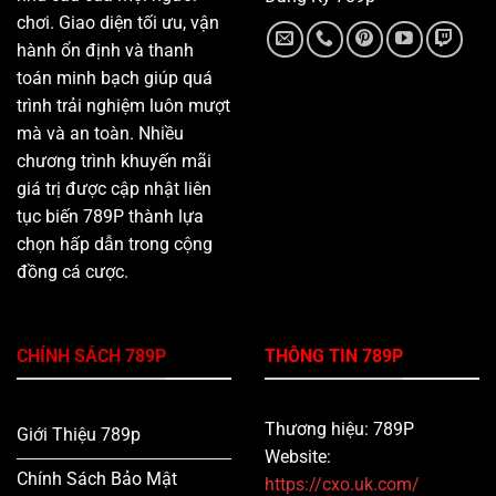
chơi. Giao diện tối ưu, vận
hành ổn định và thanh
toán minh bạch giúp quá
trình trải nghiệm luôn mượt
mà và an toàn. Nhiều
chương trình khuyến mãi
giá trị được cập nhật liên
tục biến 789P thành lựa
chọn hấp dẫn trong cộng
đồng cá cược.
CHÍNH SÁCH 789P
THÔNG TIN 789P
Thương hiệu: 789P
Giới Thiệu 789p
Website:
Chính Sách Bảo Mật
https://cxo.uk.com/