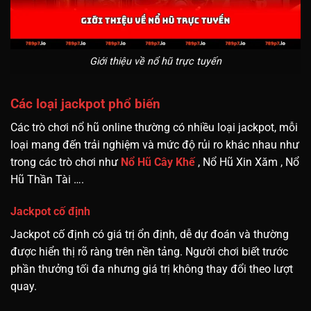
Giới thiệu về nổ hũ trực tuyến
Các loại jackpot phổ biến
Các trò chơi nổ hũ online thường có nhiều loại jackpot, mỗi
loại mang đến trải nghiệm và mức độ rủi ro khác nhau như
trong các trò chơi như
Nổ Hũ Cây Khế
, Nổ Hũ Xin Xăm , Nổ
Hũ Thần Tài ….
Jackpot cố định
Jackpot cố định có giá trị ổn định, dễ dự đoán và thường
được hiển thị rõ ràng trên nền tảng. Người chơi biết trước
phần thưởng tối đa nhưng giá trị không thay đổi theo lượt
quay.