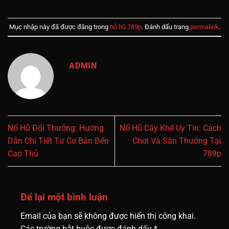
Mục nhập này đã được đăng trong
nỗ hũ 789p
. Đánh dấu trang
permalink
.
ADMIN
Nổ Hũ Đổi Thưởng: Hướng
Nổ Hũ Cây Khế Uy Tín: Cách
Dẫn Chi Tiết Từ Cơ Bản Đến
Chơi Và Săn Thưởng Tại
Cao Thủ
789p
Để lại một bình luận
Email của bạn sẽ không được hiển thị công khai.
Các trường bắt buộc được đánh dấu
*