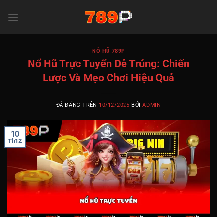
Chuyển
đến
nội
dung
NỖ HŨ 789P
Nổ Hũ Trực Tuyến Dễ Trúng: Chiến
Lược Và Mẹo Chơi Hiệu Quả
ĐÃ ĐĂNG TRÊN
10/12/2025
BỞI
ADMIN
10
Th12