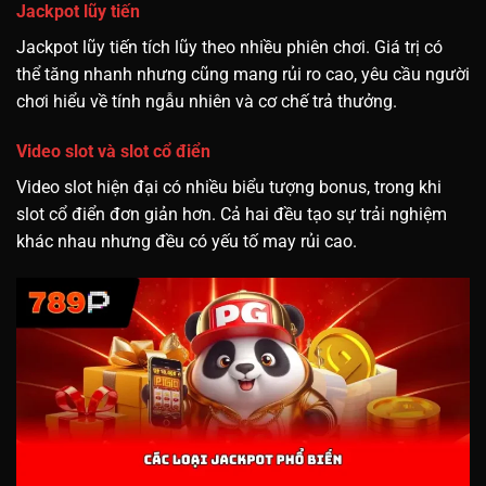
Jackpot lũy tiến
Jackpot lũy tiến tích lũy theo nhiều phiên chơi. Giá trị có
thể tăng nhanh nhưng cũng mang rủi ro cao, yêu cầu người
chơi hiểu về tính ngẫu nhiên và cơ chế trả thưởng.
Video slot và slot cổ điển
Video slot hiện đại có nhiều biểu tượng bonus, trong khi
slot cổ điển đơn giản hơn. Cả hai đều tạo sự trải nghiệm
khác nhau nhưng đều có yếu tố may rủi cao.