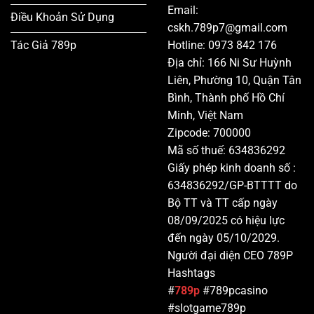
Email:
Điều Khoản Sử Dụng
cskh.789p7@gmail.com
Tác Giả 789p
Hotline: 0973 842 176
Địa chỉ: 166 Ni Sư Huỳnh
Liên, Phường 10, Quận Tân
Bình, Thành phố Hồ Chí
Minh, Việt Nam
Zipcode: 700000
Mã số thuế: 634836292
Giấy phép kinh doanh số :
634836292/GP-BTTTT do
Bộ TT và TT cấp ngày
08/09/2025 có hiệu lực
đến ngày 05/10/2029.
Người đại diện CEO 789P
Hashtags
#
789p
#789pcasino
#slotgame789p