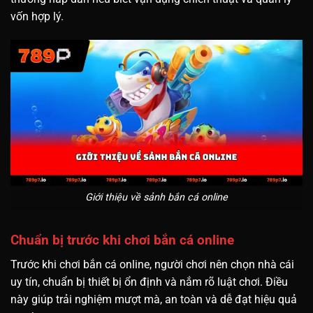
vốn hợp lý.
Giới thiệu về sảnh bắn cá online
Chuẩn bị trước khi chơi bắn cá online
Trước khi chơi bắn cá online, người chơi nên chọn nhà cái
uy tín, chuẩn bị thiết bị ổn định và nắm rõ luật chơi. Điều
này giúp trải nghiệm mượt mà, an toàn và dễ đạt hiệu quả