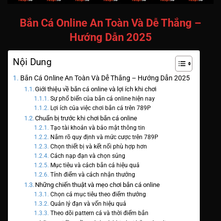
Bắn Cá Online An Toàn Và Dễ Thắng –
Hướng Dẫn 2025
Nội Dung
Bắn Cá Online An Toàn Và Dễ Thắng – Hướng Dẫn 2025
Giới thiệu về bắn cá online và lợi ích khi chơi
Sự phổ biến của bắn cá online hiện nay
Lợi ích của việc chơi bắn cá trên 789P
Chuẩn bị trước khi chơi bắn cá online
Tạo tài khoản và bảo mật thông tin
Nắm rõ quy định và mức cược trên 789P
Chọn thiết bị và kết nối phù hợp hơn
Cách nạp đạn và chọn súng
Mục tiêu và cách bắn cá hiệu quả
Tính điểm và cách nhận thưởng
Những chiến thuật và mẹo chơi bắn cá online
Chọn cá mục tiêu theo điểm thưởng
Quản lý đạn và vốn hiệu quả
Theo dõi pattern cá và thời điểm bắn