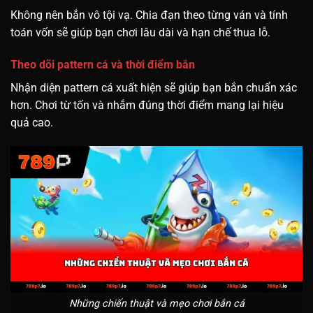
Không nên bắn vô tội vạ. Chia đạn theo từng ván và tính
toán vốn sẽ giúp bạn chơi lâu dài và hạn chế thua lỗ.
Theo dõi pattern cá và thời điểm bắn
Nhận diện pattern cá xuất hiện sẽ giúp bạn bắn chuẩn xác
hơn. Chơi từ tốn và nhắm đúng thời điểm mang lại hiệu
quả cao.
Những chiến thuật và mẹo chơi bắn cá