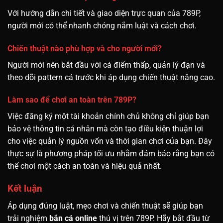
Với hướng dẫn chi tiết và giao diện trực quan của 789P,
người mới có thể nhanh chóng nắm luật và cách chơi.
Chiến thuật nào phù hợp và cho người mới?
Người mới nên bắt đầu với cá điểm thấp, quản lý đạn và
theo dõi pattern cá trước khi áp dụng chiến thuật nâng cao.
Làm sao để chơi an toàn trên 789P?
Việc đăng ký một tài khoản chính chủ không chỉ giúp bạn
bảo vệ thông tin cá nhân mà còn tạo điều kiện thuận lợi
cho việc quản lý nguồn vốn và thời gian chơi của bạn. Đây
thực sự là phương pháp tối ưu nhằm đảm bảo rằng bạn có
thể chơi một cách an toàn và hiệu quả nhất.
Kết luận
Áp dụng đúng luật, mẹo chơi và chiến thuật sẽ giúp bạn
trải nghiệm
bắn cá online
thú vị trên 789P. Hãy bắt đầu từ