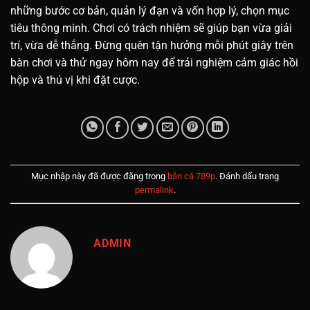
những bước cơ bản, quản lý đạn và vốn hợp lý, chọn mục
tiêu thông minh. Chơi có trách nhiệm sẽ giúp bạn vừa giải
trí, vừa dễ thắng. Đừng quên tận hưởng mỗi phút giây trên
bàn chơi và thử ngay hôm nay để trải nghiệm cảm giác hồi
hộp và thú vị khi đặt cược.
Mục nhập này đã được đăng trong
bắn cá 789p
. Đánh dấu trang
permalink
.
ADMIN