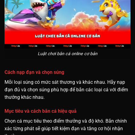
Luật chơi bắn cá online cơ bản
Cách nạp đạn và chọn súng
Mỗi loại súng có mức sát thương và khác nhau. Hãy nạp
đạn đủ và chọn súng phù hợp để bắn các loại cá với điểm
thưởng khác nhau.
Mục tiêu và cách bắn cá hiệu quả
Chọn cá mục tiêu theo điểm thưởng và độ khó. Bắn chính
xác từng phát sẽ giúp tiết kiệm đạn và tăng cơ hội nhận