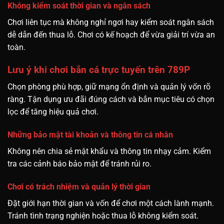
Không kiểm soát thời gian và ngân sách
Chơi liên tục mà không nghỉ ngơi hay kiểm soát ngân sách
dễ dẫn đến thua lỗ. Chơi có kế hoạch để vừa giải trí vừa an
toàn.
Lưu ý khi chơi bắn cá trực tuyến trên 789P
Chọn phòng phù hợp, giữ mạng ổn định và quản lý vốn rõ
ràng. Tận dụng ưu đãi đúng cách và bắn mục tiêu có chọn
lọc để tăng hiệu quả chơi.
Những bảo mật tài khoản và thông tin cá nhân
Không nên chia sẻ mật khẩu và thông tin nhạy cảm. Kiểm
tra các cảnh báo bảo mật để tránh rủi ro.
Chơi có trách nhiệm và quản lý thời gian
Đặt giới hạn thời gian và vốn để chơi một cách lành mạnh.
Tránh tình trạng nghiện hoặc thua lỗ không kiểm soát.